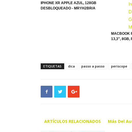
IPHONE XR APPLE AZUL, 128GB
DESBLOQUEADO - MRYH2BR/A
MACBOOK P
13,3", 8GB, 
ETIQUETAS
dica
passo a passo
periscope
ARTÍCULOS RELACIONADOS
Más Del Au