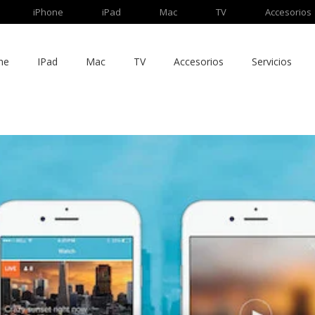
iPhone
iPad
Mac
TV
Accesorios
ne
IPad
Mac
TV
Accesorios
Servicios