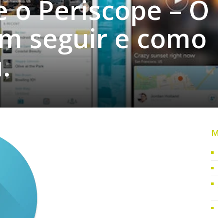
 o Periscope – O
em seguir e como
.
M