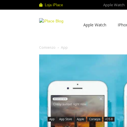
Apple Watch
Loja iPlace
iPlace
Apple Watch
IPho
Blog
Comienzo
App
App
App Store
Apple
Consejos
iOS 8