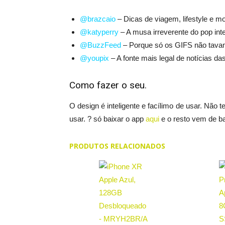
@brazcaio
– Dicas de viagem, lifestyle e 
@katyperry
– A musa irreverente do pop inte
@BuzzFeed
– Porque só os GIFS não tava
@youpix
– A fonte mais legal de notícias da
Como fazer o seu.
O design é inteligente e facílimo de usar. Não t
usar. ? só baixar o app
aqui
e o resto vem de b
PRODUTOS RELACIONADOS