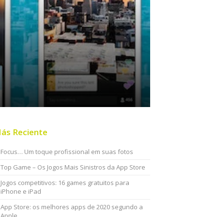
ás Reciente
Focus… Um toque profissional em suas fotos
Top Game – Os Jogos Mais Sinistros da App Store
Jogos competitivos: 16 games gratuitos para
iPhone e iPad
App Store: os melhores apps de 2020 segundo a
Apple