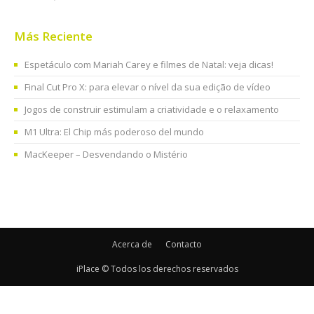
Más Reciente
Espetáculo com Mariah Carey e filmes de Natal: veja dicas!
Final Cut Pro X: para elevar o nível da sua edição de vídeo
Jogos de construir estimulam a criatividade e o relaxamento
M1 Ultra: El Chip más poderoso del mundo
MacKeeper – Desvendando o Mistério
Acerca de
Contacto
iPlace © Todos los derechos reservados