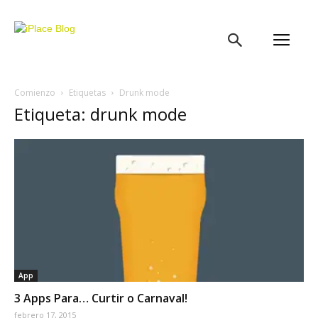
iPlace
Blog
Comienzo
Etiquetas
Drunk mode
Etiqueta: drunk mode
App
3 Apps Para… Curtir o Carnaval!
febrero 17, 2015