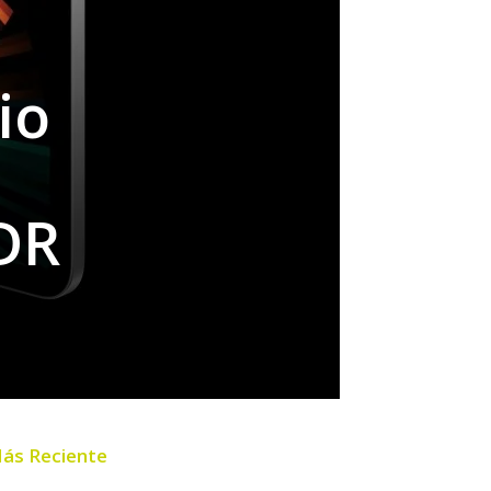
io
XDR
ás Reciente