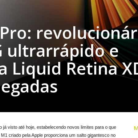
Pro: revolucionár
 ultrarrápido e
la Liquid Retina 
legadas
 já visto até hoje, estabelecendo novos limites para o que
M
p M1 criado pela Apple proporciona um salto gigantesco no