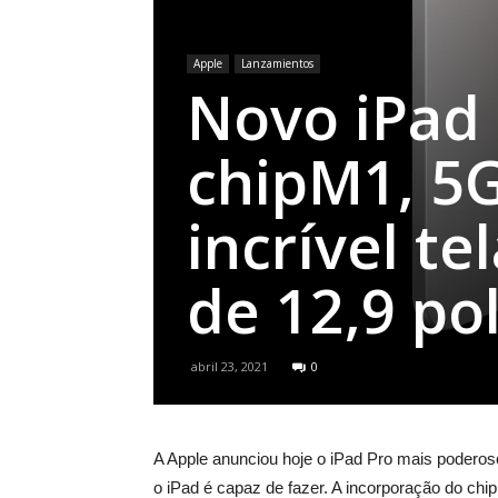
Apple
Lanzamientos
Novo iPad 
chipM1, 5G
incrível te
de 12,9 po
abril 23, 2021
0
A Apple anunciou hoje o iPad Pro mais poderoso
o iPad é capaz de fazer. A incorporação do chi