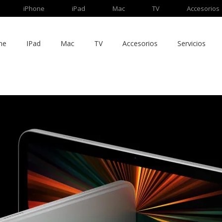
iPhone
iPad
Mac
TV
Accesorios
ne
IPad
Mac
TV
Accesorios
Servicios