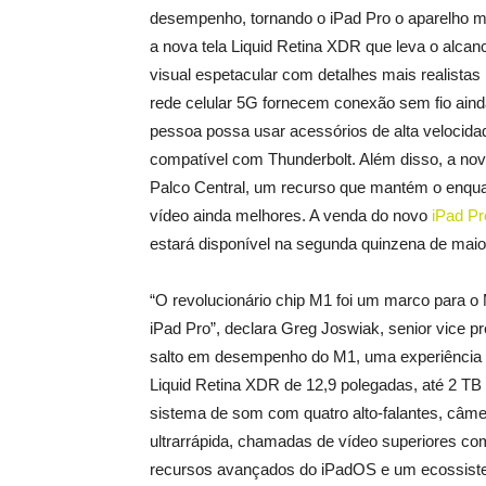
desempenho, tornando o iPad Pro o aparelho ma
a nova tela Liquid Retina XDR que leva o alca
visual espetacular com detalhes mais realista
rede celular 5G fornecem conexão sem fio aind
pessoa possa usar acessórios de alta velocida
compatível com Thunderbolt. Além disso, a nova 
Palco Central, um recurso que mantém o enqu
vídeo ainda melhores. A venda do novo
iPad Pr
estará disponível na segunda quinzena de maio
“O revolucionário chip M1 foi um marco para 
iPad Pro”, declara Greg Joswiak, senior vice 
salto em desempenho do M1, uma experiência i
Liquid Retina XDR de 12,9 polegadas, até 2 TB
sistema de som com quatro alto-falantes, câm
ultrarrápida, chamadas de vídeo superiores c
recursos avançados do iPadOS e um ecossiste