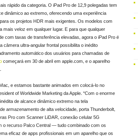
is rápido da categoria. O iPad Pro de 12,9 polegadas tem
nce dinâmico ao extremo, oferecendo uma experiência
s para os projetos HDR mais exigentes. Os modelos com
a mais veloz em qualquer lugar. E para que qualquer
de com taxas de transferência elevadas, agora o iPad Pro é
câmera ultra-angular frontal possibilita o inédito
adramento automático dos usuários para chamadas de
o
começará em 30 de abril em apple.com, e o aparelho
.
o Mac, e estamos bastante animados em colocá-lo no
president of Worldwide Marketing da Apple. “Com o enorme
nédita de alcance dinâmico extremo na tela
 de armazenamento de alta velocidade, porta Thunderbolt,
eras Pro com Scanner LiDAR, conexão celular 5G
om o recurso Palco Central — tudo combinado com os
ma eficaz de apps profissionais em um aparelho que os