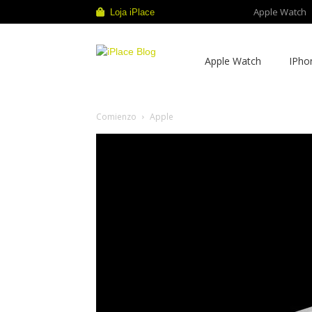
Apple Watch
Loja iPlace
iPlace
Apple Watch
IPho
Blog
Comienzo
Apple