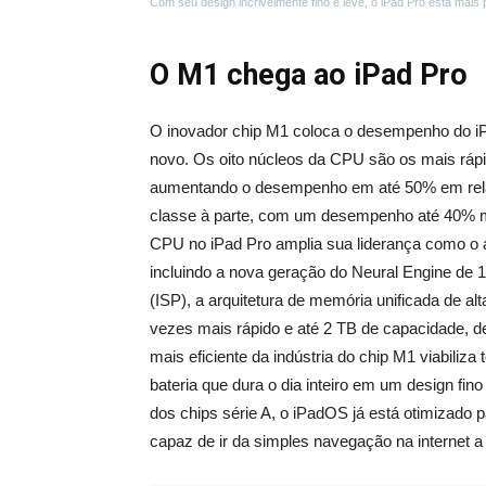
Com seu design incrivelmente fino e leve, o iPad Pro está mais
O M1 chega ao iPad Pro
O inovador chip M1 coloca o desempenho do iPad
novo. Os oito núcleos da CPU são os mais rá
aumentando o desempenho em até 50% em relaç
classe à parte, com um desempenho até 40% m
CPU no iPad Pro amplia sua liderança como o a
incluindo a nova geração do Neural Engine de
(ISP), a arquitetura de memória unificada de 
vezes mais rápido e até 2 TB de capacidade, d
mais eficiente da indústria do chip M1 viabili
bateria que dura o dia inteiro em um design fi
dos chips série A, o iPadOS já está otimizado 
capaz de ir da simples navegação na internet a