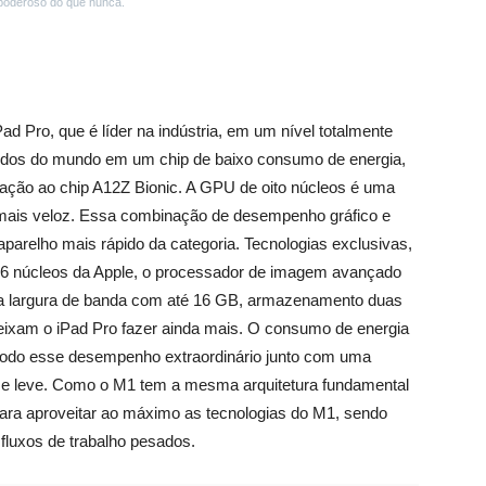
 poderoso do que nunca.
 Pro, que é líder na indústria, em um nível totalmente
pidos do mundo em um chip de baixo consumo de energia,
ão ao chip A12Z Bionic. A GPU de oito núcleos é uma
ais veloz. Essa combinação de desempenho gráfico e
parelho mais rápido da categoria. Tecnologias exclusivas,
 16 núcleos da Apple, o processador de imagem avançado
alta largura de banda com até 16 GB, armazenamento duas
eixam o iPad Pro fazer ainda mais. O consumo de energia
za todo esse desempenho extraordinário junto com uma
no e leve. Como o M1 tem a mesma arquitetura fundamental
para aproveitar ao máximo as tecnologias do M1, sendo
 fluxos de trabalho pesados.