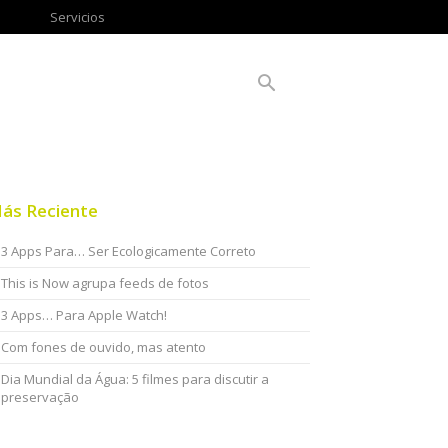
Servicios
ás Reciente
3 Apps Para… Ser Ecologicamente Correto
This is Now agrupa feeds de fotos
3 Apps… Para Apple Watch!
Com fones de ouvido, mas atento
Dia Mundial da Água: 5 filmes para discutir a
preservação