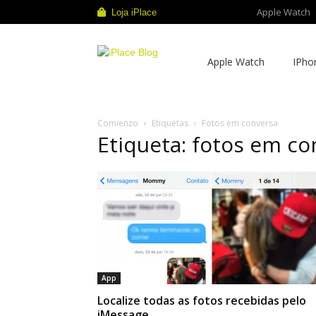
Apple Watch
Loja iPlace
iPlace
Apple Watch
IPho
Blog
Comienzo
Etiquetas
Fotos em conversa
Etiqueta: fotos em co
App
Localize todas as fotos recebidas pelo
iMessage