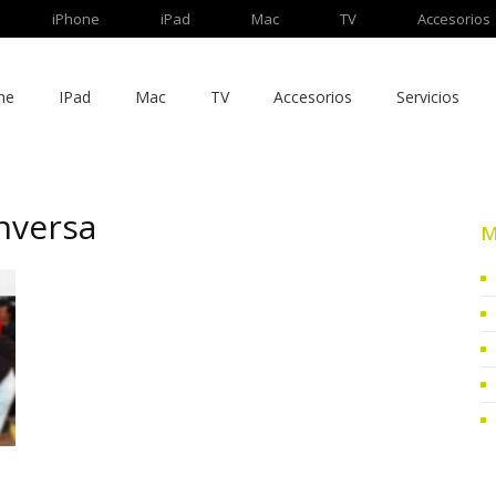
iPhone
iPad
Mac
TV
Accesorios
ne
IPad
Mac
TV
Accesorios
Servicios
nversa
M