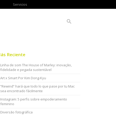
Servicios
ás Reciente
Linha de som The House of Marley: inovação,
fidelidade e pegada sustentável
Art x Smart Por Kim Dong-Kyu
“Rewind” hará que todo lo que pase por tu Mac
sea encontrado fácilmente
Instagram: 5 perfis sobre empoderamento
feminino
Diversão fotográfica