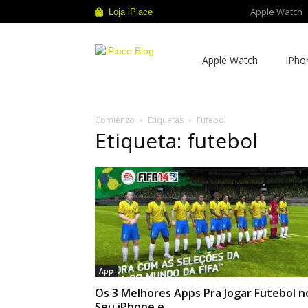
Apple Watch
Loja iPlace
iPlace
Apple Watch
IPho
Blog
Comienzo
Etiquetas
Futebol
Etiqueta: futebol
App
Os 3 Melhores Apps Pra Jogar Futebol n
Seu iPhone e...