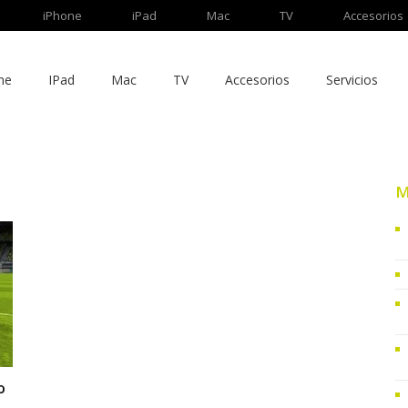
iPhone
iPad
Mac
TV
Accesorios
ne
IPad
Mac
TV
Accesorios
Servicios
M
o