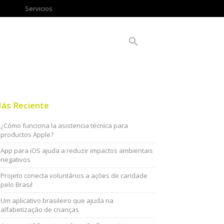
Servicios
ás Reciente
¿Cómo funciona la asistencia técnica para
productos Apple?
App para iOS ajuda a reduzir impactos ambientais
negativos
Projeto conecta voluntários a ações de caridade
pelo Brasil
Um aplicativo brasileiro que ajuda na
alfabetização de crianças