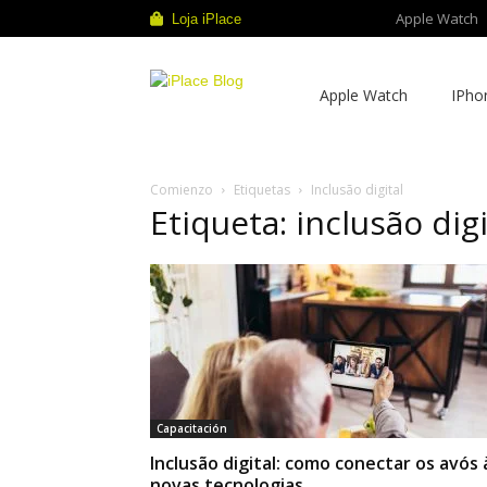
Apple Watch
Loja iPlace
iPlace
Apple Watch
IPho
Blog
Comienzo
Etiquetas
Inclusão digital
Etiqueta: inclusão digi
Capacitación
Inclusão digital: como conectar os avós 
novas tecnologias