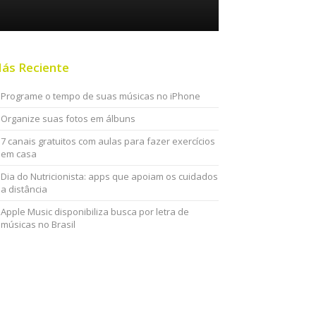
ás Reciente
Programe o tempo de suas músicas no iPhone
Organize suas fotos em álbuns
7 canais gratuitos com aulas para fazer exercícios
em casa
Dia do Nutricionista: apps que apoiam os cuidados
a distância
Apple Music disponibiliza busca por letra de
músicas no Brasil