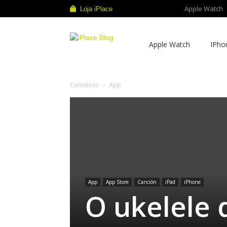
Apple Watch
Loja iPlace
iPlace
Apple Watch
IPho
Blog
Comienzo
App
App
App Store
Canción
iPad
iPhone
O ukelele 