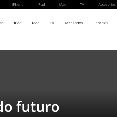
iPhone
iPad
Mac
TV
Accesorios
ne
IPad
Mac
TV
Accesorios
Servicios
do futuro