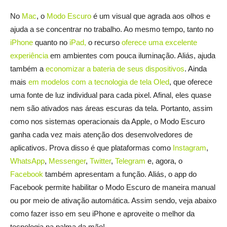
No
Mac
, o
Modo Escuro
é um visual que agrada aos olhos e
ajuda a se concentrar no trabalho. Ao mesmo tempo, tanto no
iPhone
quanto no
iPad
,
o recurso
oferece uma excelente
experiência
em ambientes com pouca iluminação. Aliás, ajuda
também a
economizar a bateria de seus dispositivos
. Ainda
mais
em modelos com a tecnologia de tela Oled
, que oferece
uma fonte de luz individual para cada pixel. Afinal, eles quase
nem são ativados nas áreas escuras da tela. Portanto, assim
como nos sistemas operacionais da Apple, o Modo Escuro
ganha cada vez mais atenção dos desenvolvedores de
aplicativos. Prova disso é que plataformas como
Instagram
,
WhatsApp
,
Messenger
,
Twitter
,
Telegram
e, agora, o
Facebook
também apresentam a função. Aliás, o app do
Facebook permite habilitar o Modo Escuro de maneira manual
ou por meio de ativação automática. Assim sendo, veja abaixo
como fazer isso em seu iPhone e aproveite o melhor da
tecnologia na palma da mão!