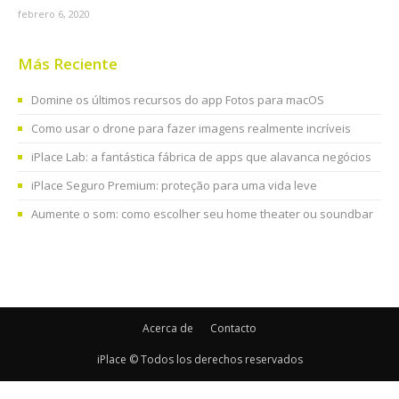
febrero 6, 2020
Más Reciente
Domine os últimos recursos do app Fotos para macOS
Como usar o drone para fazer imagens realmente incríveis
iPlace Lab: a fantástica fábrica de apps que alavanca negócios
iPlace Seguro Premium: proteção para uma vida leve
Aumente o som: como escolher seu home theater ou soundbar
Acerca de
Contacto
iPlace © Todos los derechos reservados