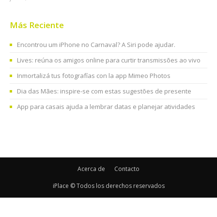
Más Reciente
Encontrou um iPhone no Carnaval? A Siri pode ajudar.
Lives: reúna os amigos online para curtir transmissões ao vivo
Inmortalizá tus fotografías con la app Mimeo Photos
Dia das Mães: inspire-se com estas sugestões de presente
App para casais ajuda a lembrar datas e planejar atividades
Acerca de
Contacto
iPlace © Todos los derechos reservados