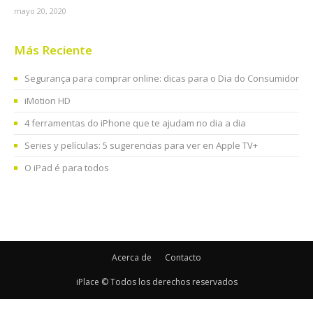
mayo 20, 2020
Más Reciente
Segurança para comprar online: dicas para o Dia do Consumidor
iMotion HD
4 ferramentas do iPhone que te ajudam no dia a dia
Series y películas: 5 sugerencias para ver en Apple TV+
O iPad é para todos
Acerca de
Contacto
iPlace © Todos los derechos reservados