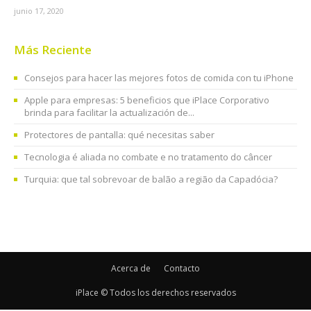
junio 17, 2020
Más Reciente
Consejos para hacer las mejores fotos de comida con tu iPhone
Apple para empresas: 5 beneficios que iPlace Corporativo
brinda para facilitar la actualización de...
Protectores de pantalla: qué necesitas saber
Tecnologia é aliada no combate e no tratamento do câncer
Turquia: que tal sobrevoar de balão a região da Capadócia?
Acerca de
Contacto
iPlace © Todos los derechos reservados