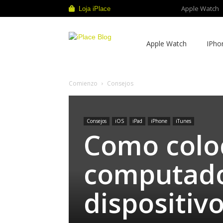
Apple Watch
Loja iPlace
iPlace
Apple Watch
IPho
Blog
Comienzo
Consejos
Consejos
iOS
iPad
iPhone
iTunes
Como coloc
computado
dispositiv