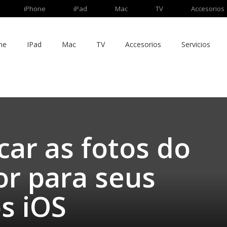
iPhone
iPad
Mac
TV
Accesorios
ne
IPad
Mac
TV
Accesorios
Servicios
ar as fotos do
r para seus
os iOS