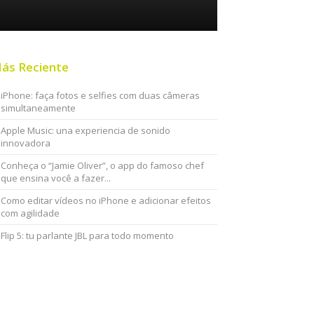
ás Reciente
iPhone: faça fotos e selfies com duas câmeras
simultaneamente
Apple Music: una experiencia de sonido
innovadora
Conheça o “Jamie Oliver”, o app do famoso chef
que ensina você a fazer...
Como editar vídeos no iPhone e adicionar efeitos
com agilidade
Flip 5: tu parlante JBL para todo momento