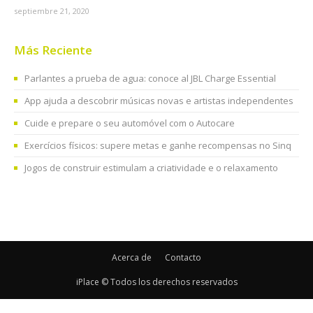
septiembre 21, 2020
Más Reciente
Parlantes a prueba de agua: conoce al JBL Charge Essential
App ajuda a descobrir músicas novas e artistas independentes
Cuide e prepare o seu automóvel com o Autocare
Exercícios físicos: supere metas e ganhe recompensas no Sinq
Jogos de construir estimulam a criatividade e o relaxamento
Acerca de
Contacto
iPlace © Todos los derechos reservados