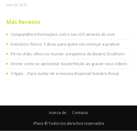
julio 23, 2013
Más Reciente
Compartilhe informações com o seu iOS através do som
Exercícios físicos: 5 dicas para quem vai começar a praticar
Pé no chão, olhos no mundo: a trajetória de Beatriz Dockhorn
Drone: como se aproximar da perfeição ao gravar seus vídeos
3 Apps… Para cuidar de si mesma (Especial Outubro Rosa)
Acerca de
Contacto
iPlace © Todos los derechos reservados