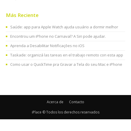
Más Reciente
Saúde: app para Apple Watch ajuda usuário a dormir melhor
Encontrou um iPhone no Carnaval? A Siri pode ajudar.
Aprenda a Desabilitar Notificações no iOS
Taskade: organizá las tareas en el trabajo remoto con esta app
Como usar o QuickTime pra Gravar a Tela do seu Mac e iPhone
Acerca de
Contacto
iPlace © Todos los derechos reservados