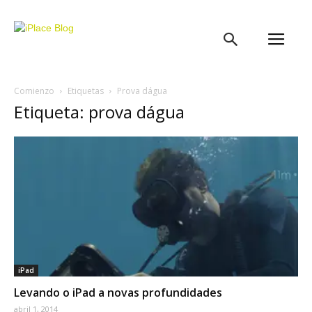
iPlace
Blog
Comienzo
Etiquetas
Prova dágua
Etiqueta: prova dágua
iPad
Levando o iPad a novas profundidades
abril 1, 2014