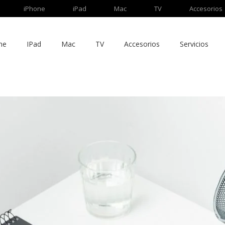
iPhone
iPad
Mac
TV
Accesorios
ne
IPad
Mac
TV
Accesorios
Servicios