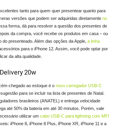
celentes tanto para quem quer presentear quanto para
úmeras versões que podem ser adquiridas diretamente
no
ssa forma, dá para resolver a questão dos presentes de
Depois da compra, você recebe os produtos em casa – ou
eço do presenteado. Além das opções da Apple,
a linha
acessórios para o iPhone 12. Assim, você pode optar por
icar da alta qualidade.
Delivery 20w
recém-chegado ao estoque é o
novo carregador USB-C
gestão para se incluir na lista de presentes de Natal.
reguladores brasileiros (ANATEL) e entrega velocidade
ega até 50% da bateria em até 30 minutos. Porém, vale
necessário utilizar um
cabo USB-C para ligthning com MFI
eis: iPhone 8, iPhone 8 Plus, iPhone XR, iPhone 11 e a