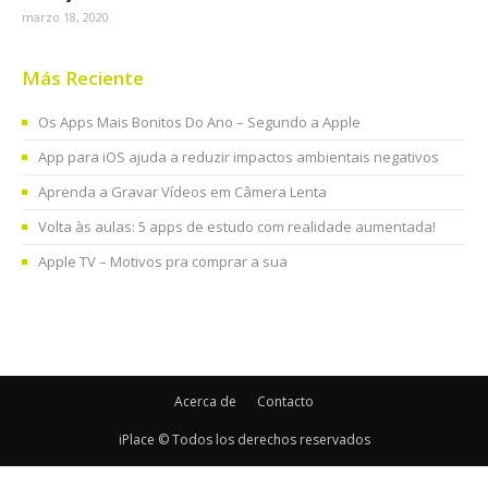
marzo 18, 2020
Más Reciente
Os Apps Mais Bonitos Do Ano – Segundo a Apple
App para iOS ajuda a reduzir impactos ambientais negativos
Aprenda a Gravar Vídeos em Câmera Lenta
Volta às aulas: 5 apps de estudo com realidade aumentada!
Apple TV – Motivos pra comprar a sua
Acerca de
Contacto
iPlace © Todos los derechos reservados