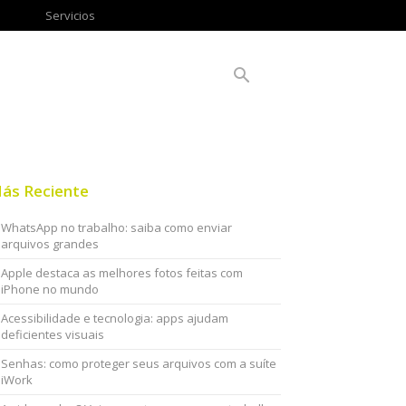
Servicios
ás Reciente
WhatsApp no trabalho: saiba como enviar
arquivos grandes
Apple destaca as melhores fotos feitas com
iPhone no mundo
Acessibilidade e tecnologia: apps ajudam
deficientes visuais
Senhas: como proteger seus arquivos com a suíte
iWork