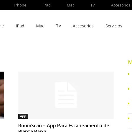
iPhone
iPad
Mac
TV
Accesorios
ne
IPad
Mac
TV
Accesorios
Servicios
M
App
RoomScan – App Para Escaneamento de
Planta Baixa