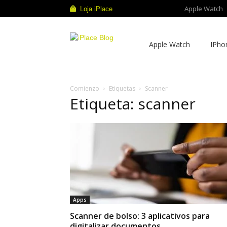
Apple Watch
Loja iPlace
iPlace
Apple Watch
IPho
Blog
Comienzo
Etiquetas
Scanner
Etiqueta: scanner
Apps
Scanner de bolso: 3 aplicativos para
digitalizar documentos