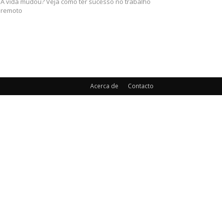
A vida mudou? Veja como ter sucesso no trabalho
remoto
Acerca de
Contacto