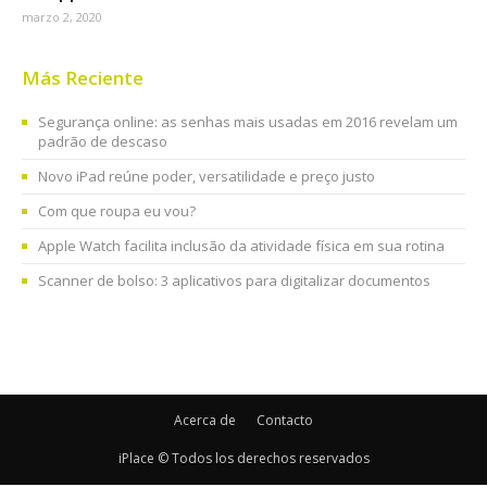
marzo 2, 2020
Más Reciente
Segurança online: as senhas mais usadas em 2016 revelam um
padrão de descaso
Novo iPad reúne poder, versatilidade e preço justo
Com que roupa eu vou?
Apple Watch facilita inclusão da atividade física em sua rotina
Scanner de bolso: 3 aplicativos para digitalizar documentos
Acerca de
Contacto
iPlace © Todos los derechos reservados