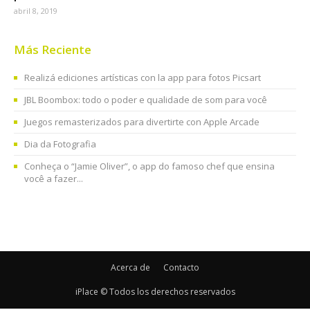
abril 8, 2019
Más Reciente
Realizá ediciones artísticas con la app para fotos Picsart
JBL Boombox: todo o poder e qualidade de som para você
Juegos remasterizados para divertirte con Apple Arcade
Dia da Fotografia
Conheça o “Jamie Oliver”, o app do famoso chef que ensina
você a fazer...
Acerca de
Contacto
iPlace © Todos los derechos reservados