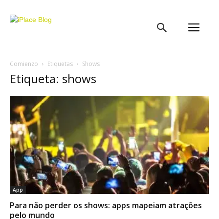
iPlace
Blog
Comienzo
Etiquetas
Shows
Etiqueta: shows
App
Para não perder os shows: apps mapeiam atrações
pelo mundo