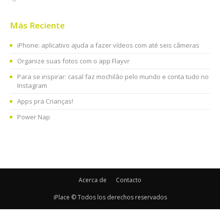
Más Reciente
iPhone: aplicativo ajuda a fazer vídeos com até seis câmeras
Organize suas fotos com o app Flayvr
Para se inspirar: casal faz mochilão pelo mundo e conta tudo no
Instagram
Apps pra Crianças!
Power Nap
Acerca de
Contacto
iPlace © Todos los derechos reservados