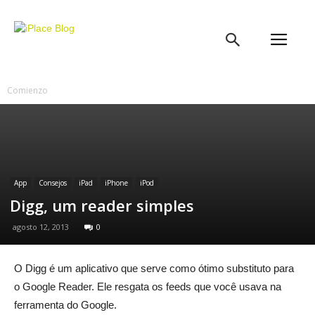
iPlace
Blog
Comienzo
App
Consejos
iPad
iPhone
iPod
Digg, um reader simples
agosto 12, 2013
0
O Digg é um aplicativo que serve como ótimo substituto para
o Google Reader. Ele resgata os feeds que você usava na
ferramenta do Google.