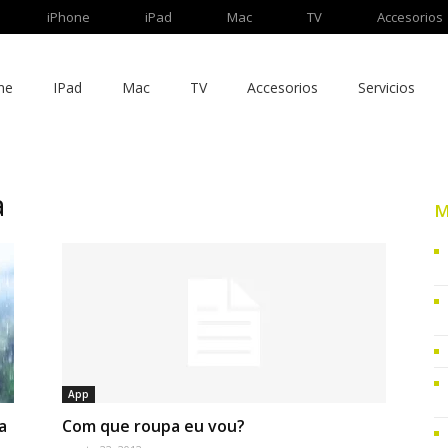
iPhone
iPad
Mac
TV
Accesorios
ne
IPad
Mac
TV
Accesorios
Servicios
a
M
App
a
Com que roupa eu vou?