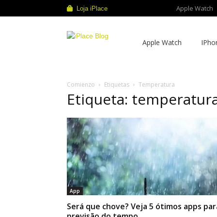
Apple Watch
Loja iPlace
iPlace
Apple Watch
IPho
Blog
Comienzo
Etiquetas
Temperatura
Etiqueta: temperatur
App
Será que chove? Veja 5 ótimos apps par
previsão do tempo