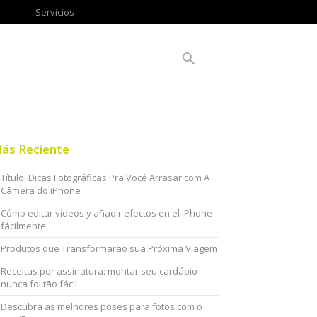
Servicios
ás Reciente
Título: Dicas Fotográficas Pra Você Arrasar com A
Câmera do iPhone
Cómo editar videos y añadir efectos en el iPhone
fácilmente
Produtos que Transformarão sua Próxima Viagem
Receitas por assinatura: montar seu cardápio
nunca foi tão fácil
Descubra as melhores poses para fotos com o