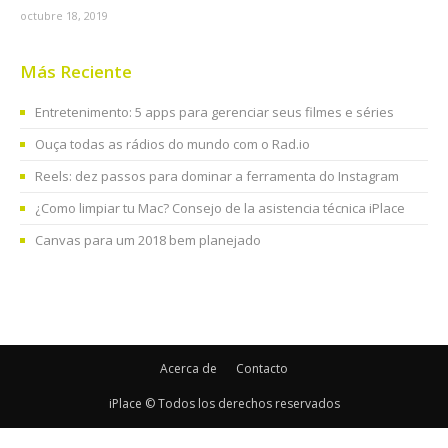
octubre 18, 2019
Más Reciente
Entretenimento: 5 apps para gerenciar seus filmes e séries
Ouça todas as rádios do mundo com o Rad.io
Reels: dez passos para dominar a ferramenta do Instagram
¿Como limpiar tu Mac? Consejo de la asistencia técnica iPlace
Canvas para um 2018 bem planejado
Acerca de
Contacto
iPlace © Todos los derechos reservados