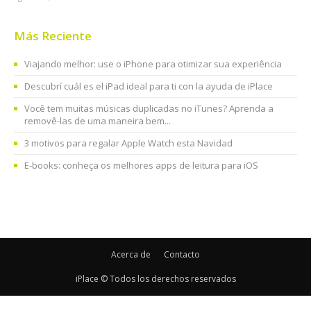
Más Reciente
Viajando melhor: use o iPhone para otimizar sua experiência
Descubrí cuál es el iPad ideal para ti con la ayuda de iPlace
Você tem muitas músicas duplicadas no iTunes? Aprenda a
removê-las de uma maneira bem...
3 motivos para regalar Apple Watch esta Navidad
E-books: conheça os melhores apps de leitura para iOS
Acerca de
Contacto
iPlace © Todos los derechos reservados