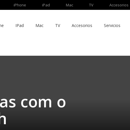
iPhone
iPad
Mac
TV
Accesorios
ne
IPad
Mac
TV
Accesorios
Servicios
as com o
h