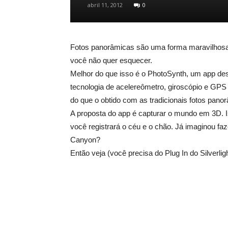
abril 11, 2012
0
Fotos panorâmicas são uma forma maravilhosa
você não quer esquecer.
Melhor do que isso é o PhotoSynth, um app dese
tecnologia de acelereômetro, giroscópio e GPS
do que o obtido com as tradicionais fotos pano
A proposta do app é capturar o mundo em 3D. Is
você registrará o céu e o chão. Já imaginou f
Canyon?
Então veja (você precisa do Plug In do Silverligh