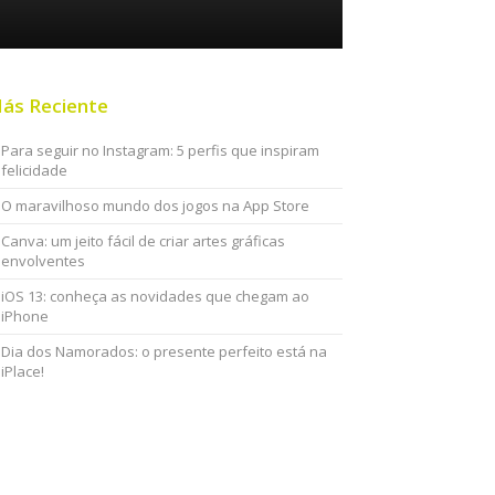
ás Reciente
Para seguir no Instagram: 5 perfis que inspiram
felicidade
O maravilhoso mundo dos jogos na App Store
Canva: um jeito fácil de criar artes gráficas
envolventes
iOS 13: conheça as novidades que chegam ao
iPhone
Dia dos Namorados: o presente perfeito está na
iPlace!