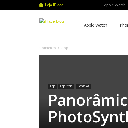
Apple Watch
Loja iPlace
iPlace
Apple Watch
IPho
Blog
Comienzo
App
App
App Store
Consejos
Panorâmic
PhotoSynt