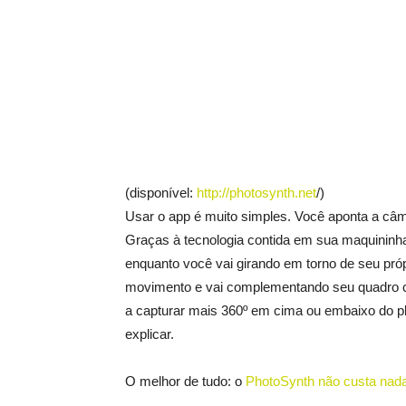
(disponível:
http://photosynth.net
/)
Usar o app é muito simples. Você aponta a câm
Graças à tecnologia contida em sua maquininha t
enquanto você vai girando em torno de seu pró
movimento e vai complementando seu quadro c
a capturar mais 360º em cima ou embaixo do pl
explicar.
O melhor de tudo: o
PhotoSynth não custa nada