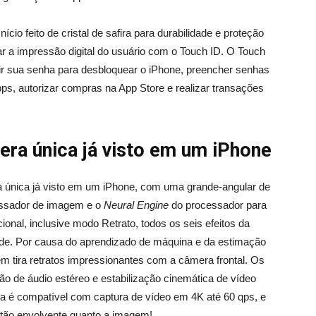
ício feito de cristal de safira para durabilidade e proteção
r a impressão digital do usuário com o Touch ID. O Touch
rir sua senha para desbloquear o iPhone, preencher senhas
ps, autorizar compras na App Store e realizar transações
ra única já visto em um iPhone
a única já visto em um iPhone, com uma grande-angular de
cessador de imagem e o
Neural Engine
do processador para
ional, inclusive modo Retrato, todos os seis efeitos da
ade. Por causa do aprendizado de máquina e da estimação
 tira retratos impressionantes com a câmera frontal. Os
o de áudio estéreo e estabilização cinemática de vídeo
ira é compatível com captura de vídeo em 4K até 60 qps, e
 tão envolvente quanto a imagem!