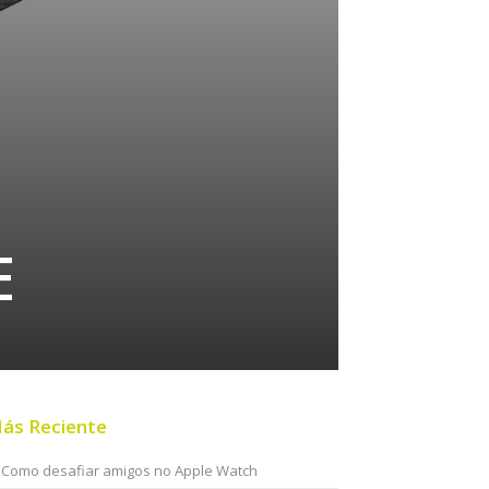
E
ás Reciente
Como desafiar amigos no Apple Watch