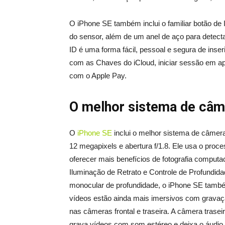
O iPhone SE também inclui o familiar botão de In
do sensor, além de um anel de aço para detecta
ID é uma forma fácil, pessoal e segura de inse
com as Chaves do iCloud, iniciar sessão em ap
com o Apple Pay.
O melhor sistema de câme
O
iPhone SE
inclui o melhor sistema de câmer
12 megapixels e abertura f/1.8. Ele usa o pro
oferecer mais benefícios de fotografia computac
Iluminação de Retrato e Controle de Profundid
monocular de profundidade, o iPhone SE também
vídeos estão ainda mais imersivos com gravaçã
nas câmeras frontal e traseira. A câmera trase
grava vídeos com som estéreo e deixa o áudio