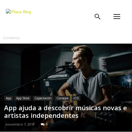
iPlace
Blog
Comienzo
App
App Store
Capacitación
Consejos
iOS
App ajuda a descobrir músicas novas e
artistas independentes
noviembre 7, 2018
0