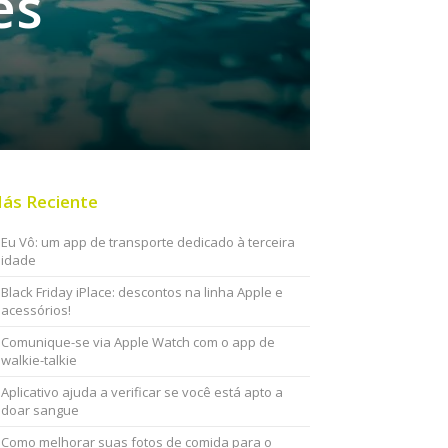
es
ás Reciente
Eu Vô: um app de transporte dedicado à terceira
idade
Black Friday iPlace: descontos na linha Apple e
acessórios!
Comunique-se via Apple Watch com o app de
walkie-talkie
Aplicativo ajuda a verificar se você está apto a
doar sangue
Como melhorar suas fotos de comida para o