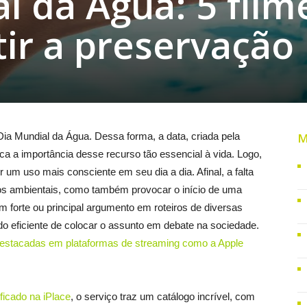
l da Água: 5 film
tir a preservação
a Mundial da Água. Dessa forma, a data, criada pela
M
 a importância desse recurso tão essencial à vida. Logo,
 um uso mais consciente em seu dia a dia. Afinal, a falta
os ambientais, como também provocar o início de uma
m forte ou principal argumento em roteiros de diversas
o eficiente de colocar o assunto em debate na sociedade.
 destacadas em plataformas de streaming como a Apple
ficado na iPlace
, o serviço traz um catálogo incrível, com