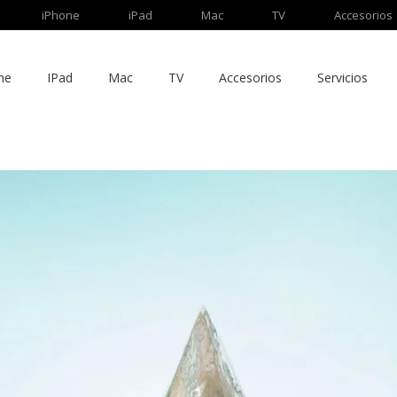
iPhone
iPad
Mac
TV
Accesorios
ne
IPad
Mac
TV
Accesorios
Servicios