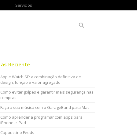
Servicios
ás Reciente
Apple Watch SE: a combinação definitiva de
design, função e valor agregado
Como evitar golpes e garantir mais segurança nas
compras
Faça a sua música com o GarageBand para Mac
Como aprender a programar com apps para
iPhone e iPad
Cappuccino Feeds