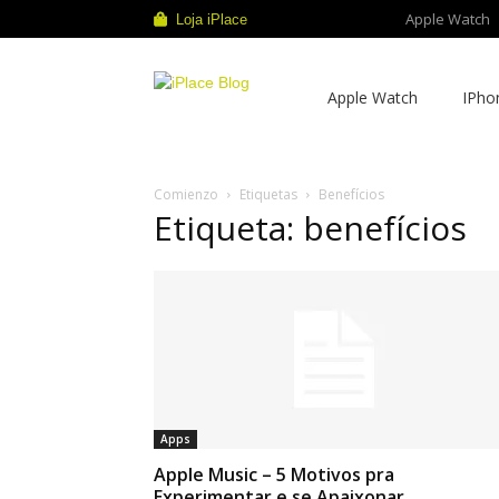
Apple Watch
Loja iPlace
iPlace
Apple Watch
IPho
Blog
Comienzo
Etiquetas
Benefícios
Etiqueta: benefícios
Apps
Apple Music – 5 Motivos pra
Experimentar e se Apaixonar