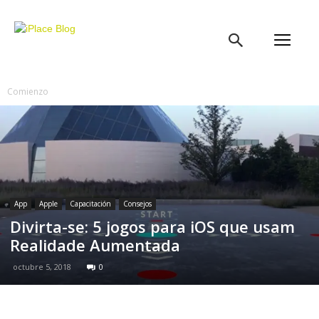
iPlace
Blog
Comienzo
App
Apple
Capacitación
Consejos
Divirta-se: 5 jogos para iOS que usam
Realidade Aumentada
octubre 5, 2018
0