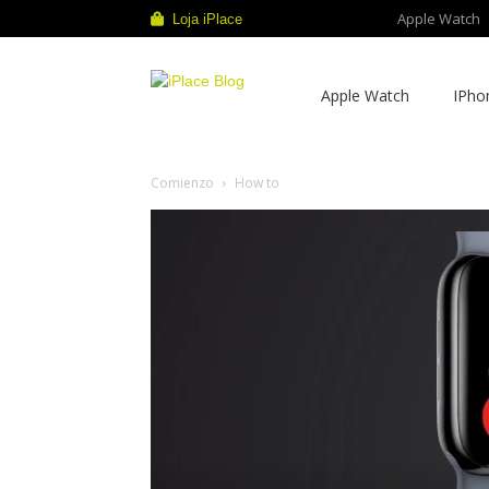
Apple Watch
Loja iPlace
iPlace
Apple Watch
IPho
Blog
Comienzo
How to