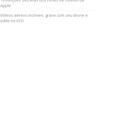
10 Funções Secretas dos Fones de Ouvido da
Apple
Vídeos aéreos incríveis: grave com seu drone e
edite no iOS!