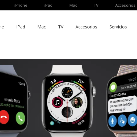
iPhone
iPad
Mac
TV
Accesorios
ne
IPad
Mac
TV
Accesorios
Servicios