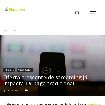
iPlace
Blog
Comienzo
Apple TV
Capacitación
Oferta crescente de streaming já
impacta TV paga tradicional
junio 5, 2019
0
Diferentemente dos mercados de banda larga fixa e
telefonia