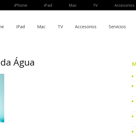
iPhone
iPad
Mac
TV
Accesorios
ne
IPad
Mac
TV
Accesorios
Servicios
 da Água
M