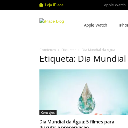
Apple Watch
Loja iPlace
iPlace
Apple Watch
IPho
Blog
Comienzo
Etiquetas
Dia Mundial da Água
Etiqueta: Dia Mundial
Consejos
Dia Mundial da Água: 5 filmes para
discutir a preservação