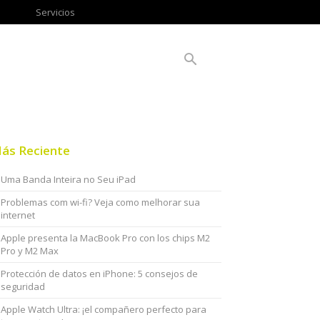
Servicios
ás Reciente
Uma Banda Inteira no Seu iPad
Problemas com wi-fi? Veja como melhorar sua
internet
Apple presenta la MacBook Pro con los chips M2
Pro y M2 Max
Protección de datos en iPhone: 5 consejos de
seguridad
Apple Watch Ultra: ¡el compañero perfecto para