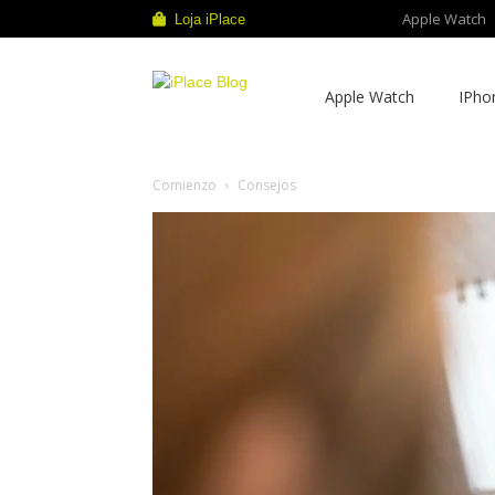
Apple Watch
Loja iPlace
iPlace
Apple Watch
IPho
Blog
Comienzo
Consejos