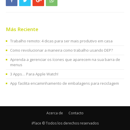
Más Reciente
Trabalho remoto: 4 dicas para ser mais produtivo em casa
Como revolucionar a maneira como trabalho usando DEP?
Aprenda a gerenciar os ícones que aparecem na sua barra de
menus
3 Apps… Para Apple Watch!
App facilita encaminhamento de embalagens para reciclagem
Acerca de
Contacto
iPlace © Todos los derechos reservados