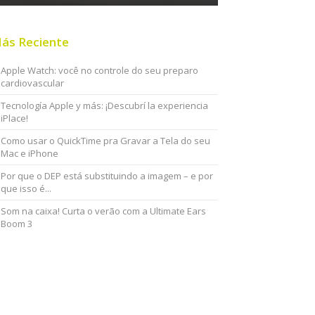
ás Reciente
Apple Watch: você no controle do seu preparo
cardiovascular
Tecnología Apple y más: ¡Descubrí la experiencia
iPlace!
Como usar o QuickTime pra Gravar a Tela do seu
Mac e iPhone
Por que o DEP está substituindo a imagem – e por
que isso é...
Som na caixa! Curta o verão com a Ultimate Ears
Boom 3