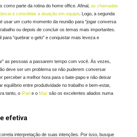
como parte da rotina do home office. Afinal,
as chamadas
tância e consolidar a atuação em equipe
. Logo, a segunda
l é usar um curto momento da reunião para “jogar conversa
 trabalho ou depois de concluir os temas mais importantes.
l para “quebrar o gelo” e conquistar mais leveza e
orçar” as pessoas a passarem tempo com você. Às vezes,
o não deve ser um problema se não puderem conversar
 perceber a melhor hora para o bate-papo e não deixar
ar equilíbrio entre produtividade no trabalho e bem-estar,
ra tanto, o
iPad
e o
Mac
são os excelentes aliados numa
e efetiva
rreta interpretação de suas intenções. Por isso, busque