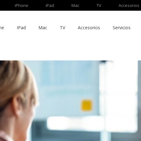
iPhone
iPad
Mac
TV
Accesorios
ne
IPad
Mac
TV
Accesorios
Servicios