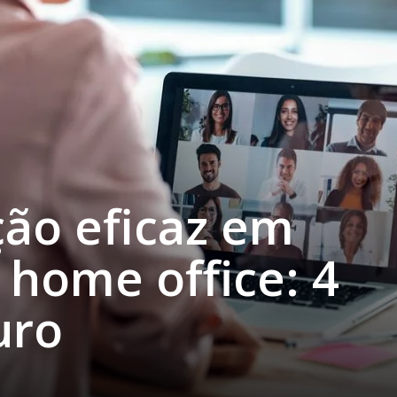
ão eficaz em
home office: 4
uro