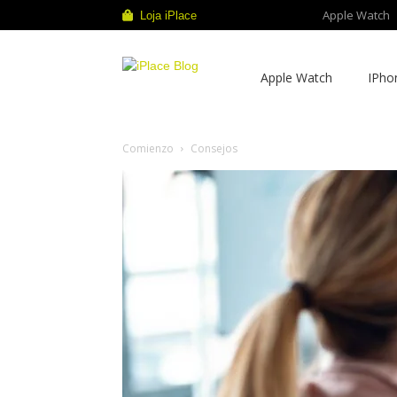
Apple Watch
Loja iPlace
iPlace
Apple Watch
IPho
Blog
Comienzo
Consejos