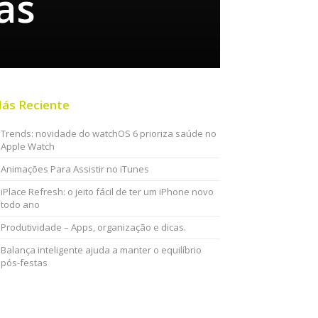
as
ás Reciente
Trends: novidade do watchOS 6 prioriza saúde no
Apple Watch
Animações Para Assistir no iTunes
iPlace Refresh: o jeito fácil de ter um iPhone novo
todo ano
Produtividade – Apps, organização e dicas.
Balança inteligente ajuda a manter o equilíbrio
pós-festas