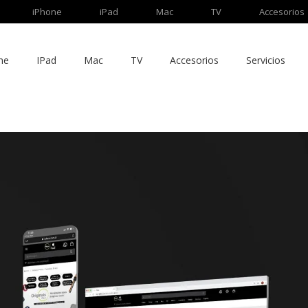
iPhone
iPad
Mac
TV
Accesorios
ne
IPad
Mac
TV
Accesorios
Servicios