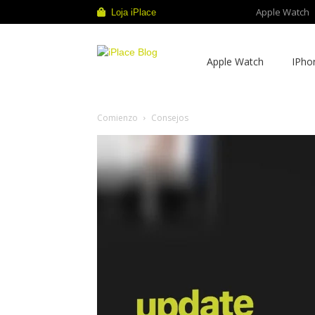
Apple Watch
Loja iPlace
iPlace
Apple Watch
IPho
Blog
Comienzo
Consejos