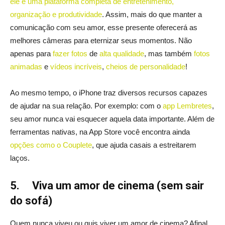
ele é uma plataforma completa de entretenimento,
organização e produtividade
. Assim, mais do que manter a
comunicação com seu amor, esse presente oferecerá as
melhores câmeras para eternizar seus momentos. Não
apenas para
fazer fotos
de
alta qualidade
, mas também
fotos
animadas
e
vídeos incríveis
,
cheios de personalidade
!
Ao mesmo tempo, o iPhone traz diversos recursos capazes
de ajudar na sua relação. Por exemplo: com o
app Lembretes
,
seu amor nunca vai esquecer aquela data importante. Além de
ferramentas nativas, na App Store você encontra ainda
opções como o Couplete
, que ajuda casais a estreitarem
laços.
5.
Viva um amor de cinema (sem sair
do sofá)
Quem nunca viveu ou quis viver um amor de cinema? Afinal,