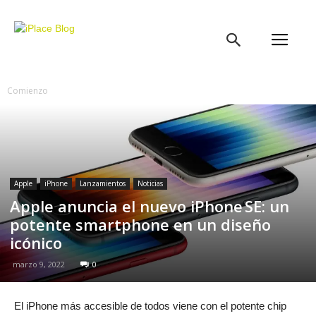
iPlace
Blog
Comienzo
Apple
iPhone
Lanzamientos
Noticias
Apple anuncia el nuevo iPhone SE: un
potente smartphone en un diseño
icónico
marzo 9, 2022
0
El iPhone más accesible de todos viene con el potente chip