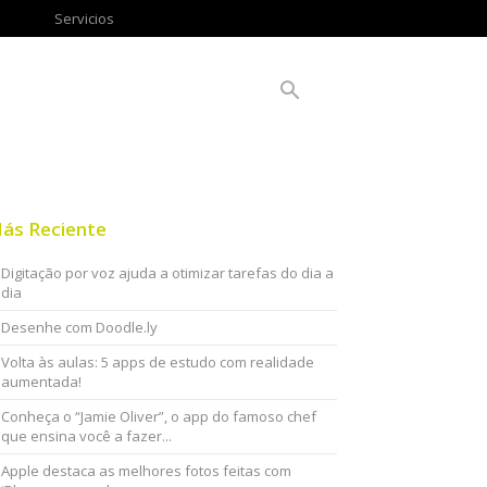
Servicios
ás Reciente
Digitação por voz ajuda a otimizar tarefas do dia a
dia
Desenhe com Doodle.ly
Volta às aulas: 5 apps de estudo com realidade
aumentada!
Conheça o “Jamie Oliver”, o app do famoso chef
que ensina você a fazer...
Apple destaca as melhores fotos feitas com