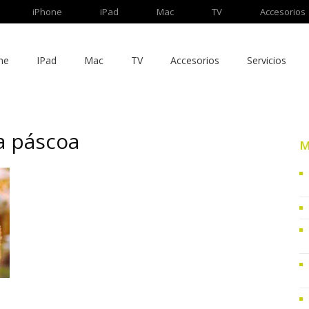
iPhone
iPad
Mac
TV
Accesorios
ne
IPad
Mac
TV
Accesorios
Servicios
a páscoa
M