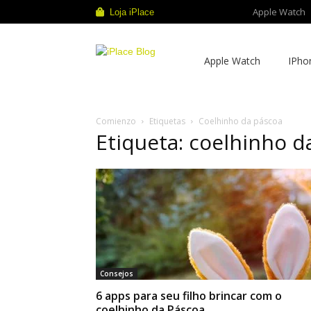
Apple Watch
Loja iPlace
iPlace
Apple Watch
IPho
Blog
Comienzo
Etiquetas
Coelhinho da páscoa
Etiqueta: coelhinho d
Consejos
6 apps para seu filho brincar com o
coelhinho da Páscoa