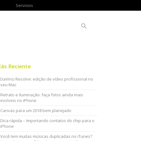
Servicios
ás Reciente
DaVinci Resolve: edição de vídeo profissional no
seu Mac
Retrato e iluminação: faça fotos ainda mais
incríveis no iPhone
Canvas para um 2018 bem planejado
Dica rápida – Importando contatos do chip para o
iPhone
Você tem muitas músicas duplicadas no iTunes?