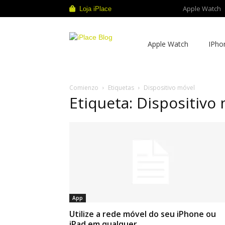
Apple Watch
Loja iPlace
iPlace
Apple Watch
IPho
Blog
Comienzo
Etiquetas
Dispositivo móvel
Etiqueta: Dispositivo
App
Utilize a rede móvel do seu iPhone ou
iPad em qualquer...