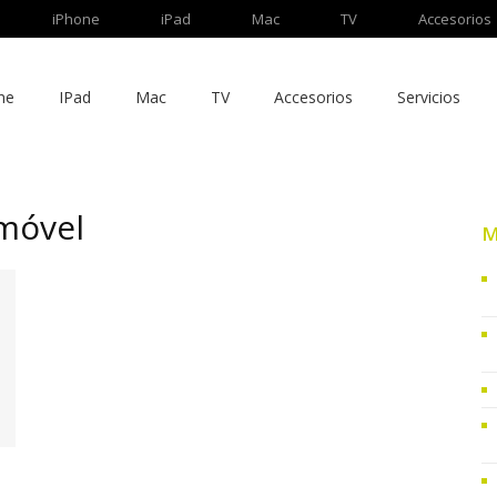
iPhone
iPad
Mac
TV
Accesorios
ne
IPad
Mac
TV
Accesorios
Servicios
 móvel
M