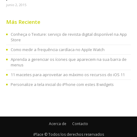
junio 2, 2015
Más Reciente
Conheça o Texture: serviço de revista digital disponível na App
Store
Como medir a frequência cardíaca no Apple Watch
Aprenda a gerenciar os ícones que aparecem na sua barra de
menus
11 macetes para aproveitar ao máximo os recursos do iOS 11
Personalize a tela inicial do iPhone com estes 8 widgets
Acerca de
Contacto
iPlace © Todos los derechos reservados