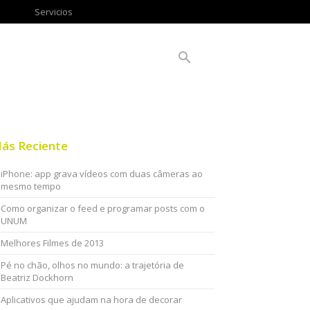
Servicios
ás Reciente
iPhone: app grava vídeos com duas câmeras ao
mesmo tempo
Como organizar o feed e programar posts com o
UNUM
Melhores Filmes de 2013
Pé no chão, olhos no mundo: a trajetória de
Beatriz Dockhorn
Aplicativos que ajudam na hora de decorar