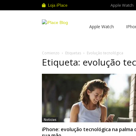
Apple Watch
Loja iPlace
iPlace
Apple Watch
IPho
Blog
Comienzo
Etiquetas
Evolução tecnológica
Etiqueta: evolução te
Noticias
iPhone: evolução tecnológica na palma 
sua mão