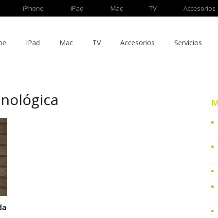
iPhone
iPad
Mac
TV
Accesorios
ne
IPad
Mac
TV
Accesorios
Servicios
cnológica
M
da