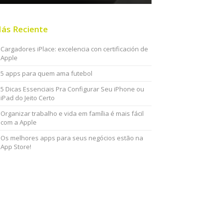
ás Reciente
Cargadores iPlace: excelencia con certificación de
Apple
5 apps para quem ama futebol
5 Dicas Essenciais Pra Configurar Seu iPhone ou
iPad do Jeito Certo
Organizar trabalho e vida em família é mais fácil
com a Apple
Os melhores apps para seus negócios estão na
App Store!