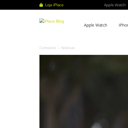
Apple Watch
Loja iPlace
iPlace
Apple Watch
IPho
Blog
Comienzo
Noticias