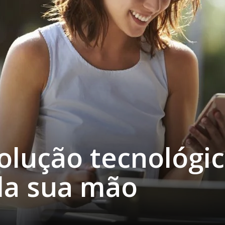
olução tecnológi
da sua mão