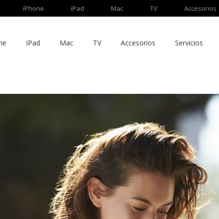
iPhone
iPad
Mac
TV
Accesorios
ne
IPad
Mac
TV
Accesorios
Servicios