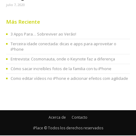
julio 7, 2020
Más Reciente
3 Apps Para… Sobreviver ao Verão!
Terceira idade conectada: dicas e apps para aproveitar o
iPhone
Entrevista: Cosmonauta, onde o Keynote faz a diferença
Cómo sacar increíbles fotos de la familia con tu iPhone
Como editar vídeos no iPhone e adicionar efeitos com agilidade
Acerca de
Contacto
iPlace © Todos los derechos reservados