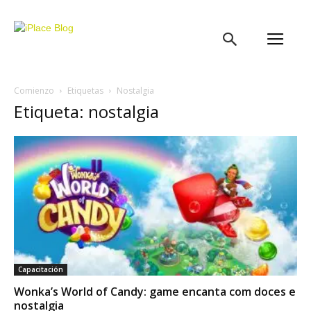
iPlace
Blog
Comienzo
Etiquetas
Nostalgia
Etiqueta: nostalgia
Capacitación
Wonka’s World of Candy: game encanta com doces e
nostalgia