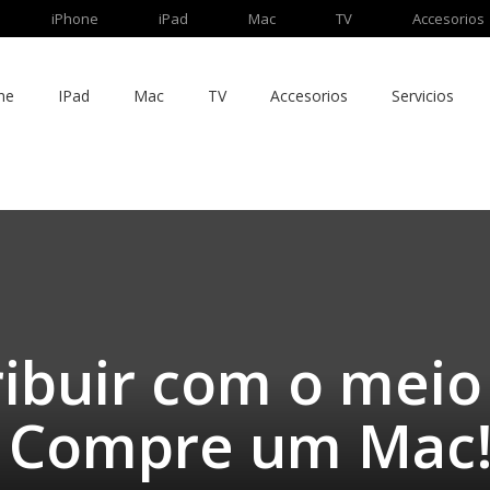
iPhone
iPad
Mac
TV
Accesorios
ne
IPad
Mac
TV
Accesorios
Servicios
ibuir com o meio
 Compre um Mac