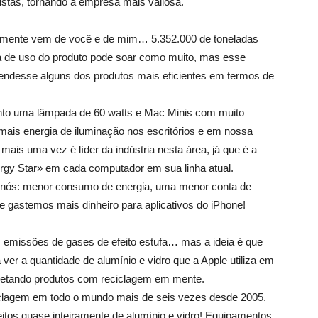
istas, tornando a empresa mais valiosa.
almente vem de você e de mim… 5.352.000 de toneladas
fa de uso do produto pode soar como muito, mas esse
vendesse alguns dos produtos mais eficientes em termos de
nto uma lâmpada de 60 watts e Mac Minis com muito
is energia de iluminação nos escritórios e em nossa
ais uma vez é líder da indústria nesta área, já que é a
rgy Star» em cada computador em sua linha atual.
a nós: menor consumo de energia, uma menor conta de
ue gastemos mais dinheiro para aplicativos do iPhone!
 emissões de gases de efeito estufa… mas a ideia é que
er a quantidade de alumínio e vidro que a Apple utiliza em
ojetando produtos com reciclagem em mente.
iclagem em todo o mundo mais de seis vezes desde 2005.
eitos quase inteiramente de alumínio e vidro! Equipamentos