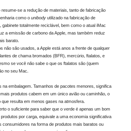
o resume-se a redução de materiais, tanto de fabricação
ngenharia como o
unibody
utilizado na fabricação de
gabinete totalmente reciclável, bem como o atual iMac
duz a emissão de carbono da Apple, mas também reduz
is barato.
 não são usados, a Apple está anos a frente de qualquer
rdantes de chama bromados (BFR), mercúrio, ftalatos, e
 Mesmo se você não sabe o que os ftalatos são (quem
tão no seu Mac.
os na embalagem. Tamanhos de pacotes menores, significa
ue mais produtos cabem em um único avião ou caminhão, o
o que resulta em menos gases na atmosfera.
rto o suficiente para saber que o verde é apenas um bom
rodutos por carga, equivale a uma economia significativa
os consumidores na forma de produtos mais baratos ou