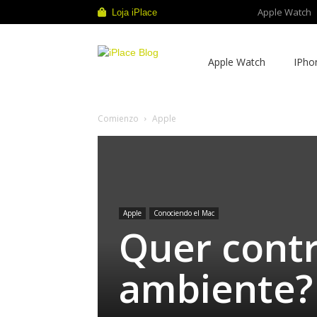
Apple Watch
Loja iPlace
iPlace
Apple Watch
IPho
Blog
Comienzo
Apple
Apple
Conociendo el Mac
Quer contr
ambiente?