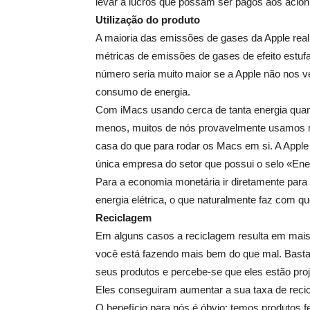
levar a lucros que possam ser pagos aos acion
Utilização do produto
A maioria das emissões de gases da Apple re
métricas de emissões de gases de efeito estu
número seria muito maior se a Apple não nos 
consumo de energia.
Com iMacs usando cerca de tanta energia qua
menos, muitos de nós provavelmente usamos ma
casa do que para rodar os Macs em si. A Apple m
única empresa do setor que possui o selo «Ene
Para a economia monetária ir diretamente par
energia elétrica, o que naturalmente faz com q
Reciclagem
Em alguns casos a reciclagem resulta em mais
você está fazendo mais bem do que mal. Basta v
seus produtos e percebe-se que eles estão pr
Eles conseguiram aumentar a sua taxa de rec
O benefício para nós é óbvio: temos produtos f