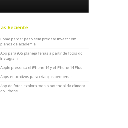
ás Reciente
Como perder peso sem precisar investir em
planos de academia
App para iOS planeja férias a partir de fotos do
Instagram
Apple presenta el iPhone 14 y el iPhone 14 Plus
Apps educativos para crianças pequenas
App de fotos explora todo o potencial da câmera
do iPhone