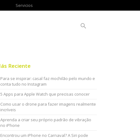
Servicios
ás Reciente
Para se inspirar: casal faz mochilão pelo mundo e
conta tudo no Instagram
5 Apps para Apple Watch que precisas conocer
Como usar o drone para fazer imagens realmente
incríveis
Aprenda a criar seu próprio padrão de vibração
no iPhone
Encontrou um iPhone no Carnaval? A Siri pode