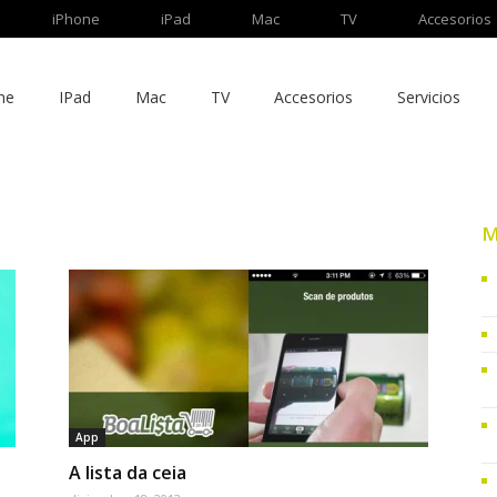
iPhone
iPad
Mac
TV
Accesorios
ne
IPad
Mac
TV
Accesorios
Servicios
M
App
A lista da ceia