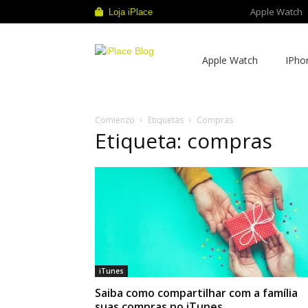
Apple Watch
Loja iPlace
iPlace
Apple Watch
IPho
Blog
Comienzo
Etiquetas
Compras
Etiqueta: compras
iTunes
Saiba como compartilhar com a família
suas compras no iTunes