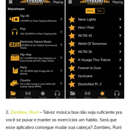
2.
Zombies, Run!
– Talvez música boa não seja suficiente pra
você se puxar e manter os exercícios um habito. Será que
esse aplicativo consegue mudar sua cabeça? Zombies, Run!